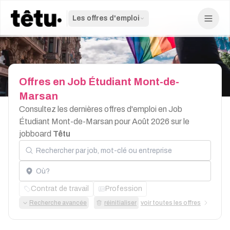
Les offres d'emploi
Offres
en
Job
Étudiant
Mont-de-
Marsan
Consultez les dernières offres d'emploi en Job
Étudiant Mont-de-Marsan pour Août 2026 sur le
jobboard
Têtu
Rechercher par job, mot-clé ou entreprise
Localisation
Contrat de travail
Profession
Recherche avancée
réinitialiser
voir toutes les offres