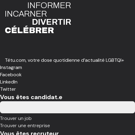
INFO
R
ME
R
I
N
CAR
N
ER
DIVE
R
TIR
CÉLÉBR
E
R
Têtu.com, votre dose quotidienne d’actualité LGBTQI+
Instagram
Facebook
LinkedIn
Twitter
Vous êtes candidat.e
Trouver un job
Trouver une entreprise
Vous êtes recruteur