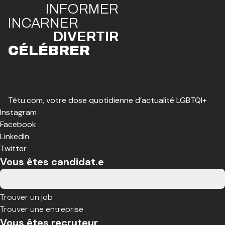
INFO
R
ME
R
I
N
CAR
N
ER
DIVE
R
TIR
CÉLÉBR
E
R
Têtu.com, votre dose quotidienne d’actualité LGBTQI+
Instagram
Facebook
LinkedIn
Twitter
Vous êtes candidat.e
Trouver un job
Trouver une entreprise
Vous êtes recruteur