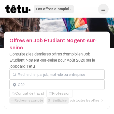
Les offres d'emploi
Offres
en
Job
Étudiant
Nogent-sur-
seine
Consultez les dernières offres d'emploi en Job
Étudiant Nogent-sur-seine pour Août 2026 sur le
jobboard
Têtu
Rechercher par job, mot-clé ou entreprise
Localisation
Contrat de travail
Profession
Recherche avancée
réinitialiser
voir toutes les offres