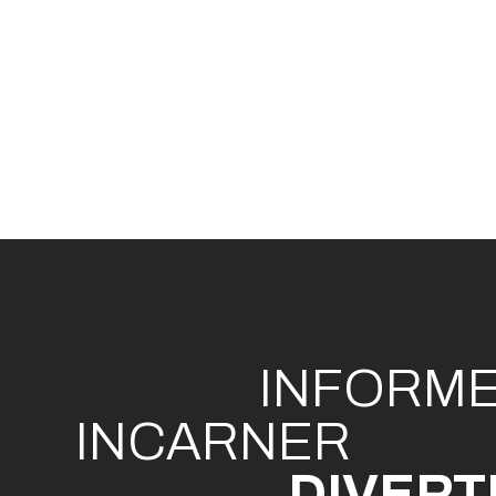
INFO
R
M
I
N
CAR
N
ER
DIVE
R
T