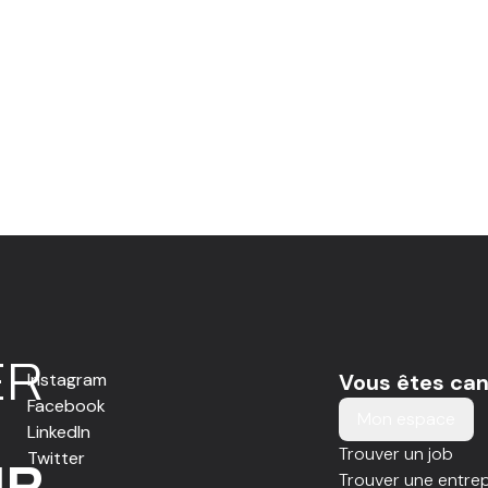
E
R
Instagram
Vous êtes can
Facebook
Mon espace
LinkedIn
Trouver un job
Twitter
IR
Trouver une entrep