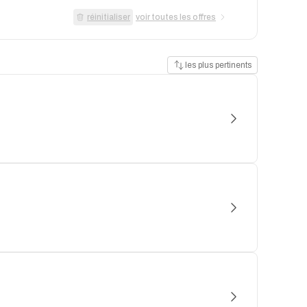
réinitialiser
voir toutes les offres
les plus pertinents