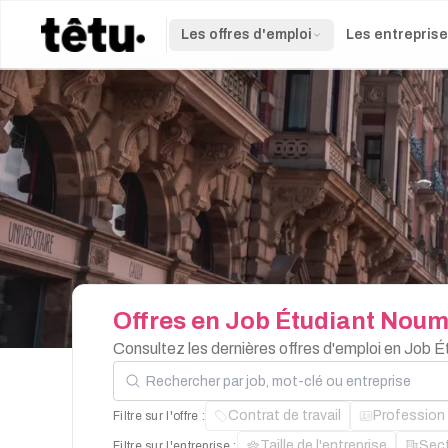
Les offres d'emploi
Les entrepris
Offres
en
Job
Étudiant
Noum
Consultez les dernières offres d'emploi en Job
Rechercher par job, mot-clé ou entreprise
Contrat de travail
Profession
Filtre sur l'offre :
Taille de l'entreprise
Sec
Filtre sur l'entreprise :