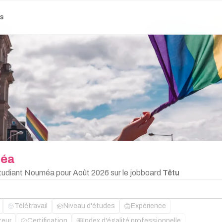
es
éa
 Étudiant Nouméa pour Août 2026 sur le jobboard
Têtu
Télétravail
Niveau d'études
Expérience
teur
Certification
Index d'égalité professionnelle