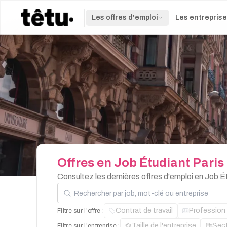
Les offres d'emploi
Les entrepris
Offres
en
Job
Étudiant
Paris
Consultez les dernières offres d'emploi en Job É
Rechercher par job, mot-clé ou entreprise
Contrat de travail
Profession
Filtre sur l'offre :
Taille de l'entreprise
Sec
Filtre sur l'entreprise :