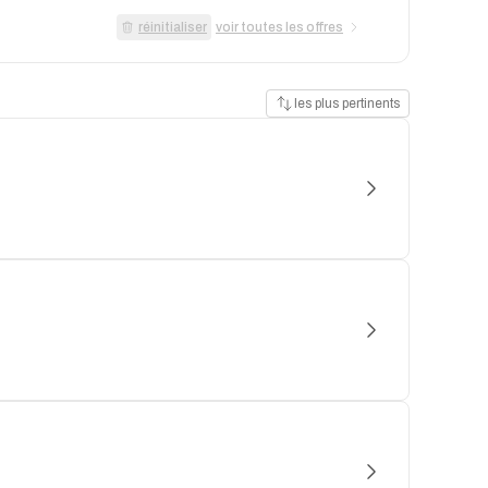
réinitialiser
voir toutes les offres
les plus pertinents