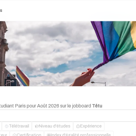
es
tudiant Paris pour Août 2026 sur le jobboard
Têtu
Télétravail
Niveau d'études
Expérience
teur
Certification
Index d'égalité professionnelle