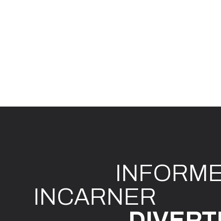
INFO
R
M
I
N
CAR
N
ER
DIVE
R
T