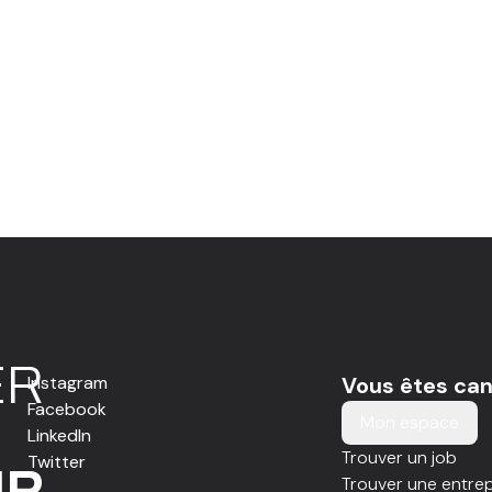
E
R
Instagram
Vous êtes can
Facebook
Mon espace
LinkedIn
Trouver un job
Twitter
IR
Trouver une entrep