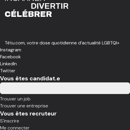
DIVE
R
TIR
CÉLÉBR
E
R
Têtu.com, votre dose quotidienne d’actualité LGBTQI+
Instagram
Facebook
LinkedIn
Twitter
Vous êtes candidat.e
Trouver un job
Trouver une entreprise
Vous êtes recruteur
S'inscrire
Me connecter