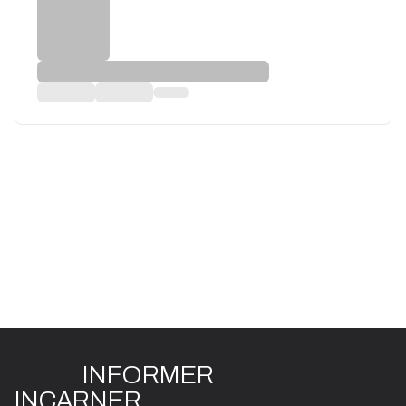
INFO
R
ME
R
I
N
CAR
N
ER