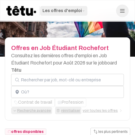
Les offres d'emploi
Offres
en
Job
Étudiant
Rochefort
Consultez les dernières offres d'emploi en Job
Étudiant Rochefort pour Août 2026 sur le jobboard
Têtu
Rechercher par job, mot-clé ou entreprise
Localisation
Contrat de travail
Profession
Recherche avancée
réinitialiser
voir toutes les offres
offres disponibles
les plus pertinents