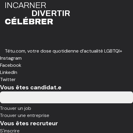
I
N
CAR
N
ER
DIVE
R
TIR
CÉLÉBR
E
R
Têtu.com, votre dose quotidienne d’actualité LGBTQI+
Instagram
Facebook
LinkedIn
Twitter
Vous êtes candidat.e
Trouver un job
Trouver une entreprise
Vous êtes recruteur
S'inscrire