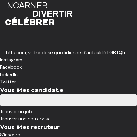
I
N
CAR
N
ER
DIVE
R
TIR
CÉLÉBR
E
R
Têtu.com, votre dose quotidienne d’actualité LGBTQI+
Instagram
Facebook
LinkedIn
Twitter
Vous êtes candidat.e
Trouver un job
Trouver une entreprise
Vous êtes recruteur
S'inscrire