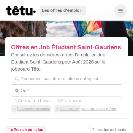
Les offres d'emploi
Offres
en
Job
Étudiant
Saint-Gaudens
Consultez les dernières offres d'emploi en Job
Étudiant Saint-Gaudens pour Août 2026 sur le
jobboard
Têtu
Rechercher par job, mot-clé ou entreprise
Localisation
Contrat de travail
Profession
Recherche avancée
réinitialiser
voir toutes les offres
offres disponibles
les plus pertinents