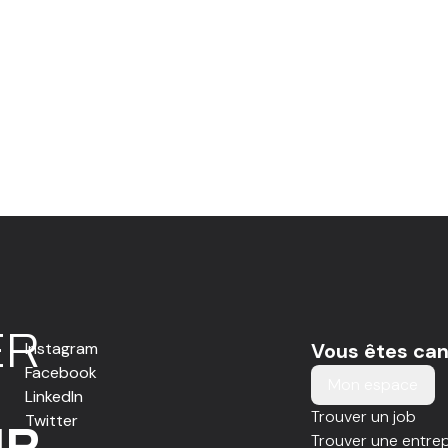
E
R
Instagram
Vous êtes can
Facebook
Mon espace
LinkedIn
Trouver un job
Twitter
IR
Trouver une entrep