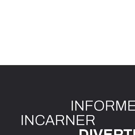
INFO
R
M
I
N
CAR
N
ER
DIVE
R
T