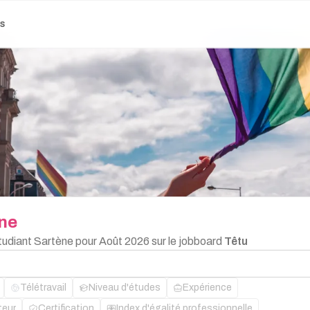
es
ne
Étudiant Sartène pour Août 2026 sur le jobboard
Têtu
Télétravail
Niveau d'études
Expérience
teur
Certification
Index d'égalité professionnelle