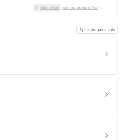
réinitialiser
voir toutes les offres
les plus pertinents