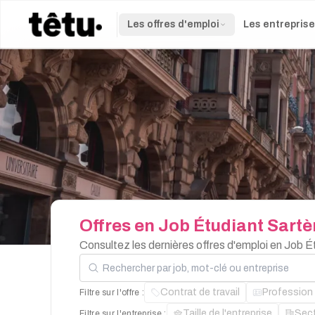
Les offres d'emploi
Les entrepris
Offres
en
Job
Étudiant
Sartè
Consultez les dernières offres d'emploi en Job 
Rechercher par job, mot-clé ou entreprise
Contrat de travail
Profession
Filtre sur l'offre :
Taille de l'entreprise
Sec
Filtre sur l'entreprise :