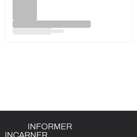
INFO
R
ME
R
I
N
CAR
N
ER