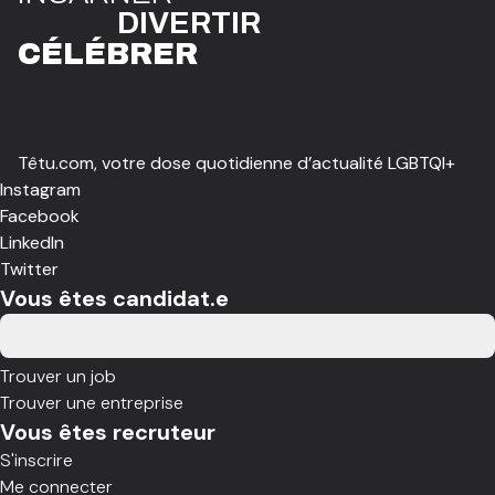
DIVE
R
TIR
CÉLÉBR
E
R
Têtu.com, votre dose quotidienne d’actualité LGBTQI+
Instagram
Facebook
LinkedIn
Twitter
Vous êtes candidat.e
Trouver un job
Trouver une entreprise
Vous êtes recruteur
S'inscrire
Me connecter