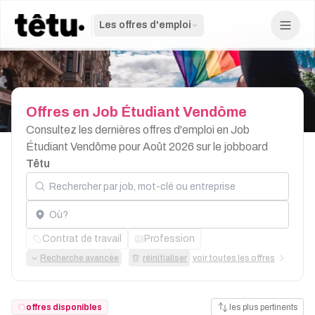
Les offres d'emploi
Offres
en
Job
Étudiant
Vendôme
Consultez les dernières offres d'emploi en Job
Étudiant Vendôme pour Août 2026 sur le jobboard
Têtu
Rechercher par job, mot-clé ou entreprise
Localisation
Contrat de travail
Profession
Recherche avancée
réinitialiser
voir toutes les offres
offres disponibles
les plus pertinents