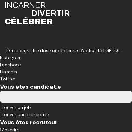
I
N
CAR
N
ER
DIVE
R
TIR
CÉLÉBR
E
R
Têtu.com, votre dose quotidienne d’actualité LGBTQI+
Instagram
Facebook
LinkedIn
Twitter
Vous êtes candidat.e
Trouver un job
Trouver une entreprise
Vous êtes recruteur
S'inscrire