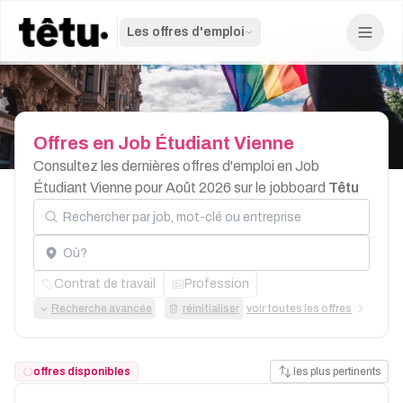
Les offres d'emploi
Offres
en
Job
Étudiant
Vienne
Consultez les dernières offres d'emploi en Job
Étudiant Vienne pour Août 2026 sur le jobboard
Têtu
Rechercher par job, mot-clé ou entreprise
Localisation
Contrat de travail
Profession
Recherche avancée
réinitialiser
voir toutes les offres
offres disponibles
les plus pertinents