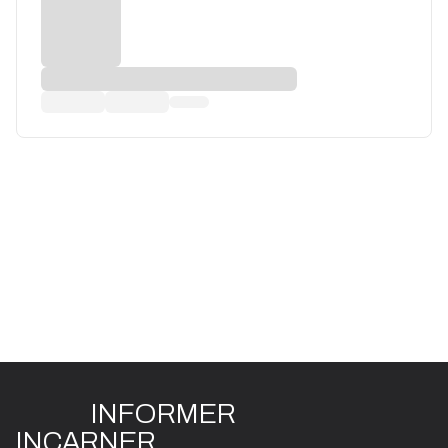
INFO
R
ME
R
I
N
CAR
N
ER