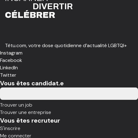
DIVE
R
TIR
CÉLÉBR
E
R
Têtu.com, votre dose quotidienne d’actualité LGBTQI+
Instagram
Facebook
LinkedIn
Twitter
Vous êtes candidat.e
Trouver un job
Trouver une entreprise
Vous êtes recruteur
S'inscrire
Me connecter