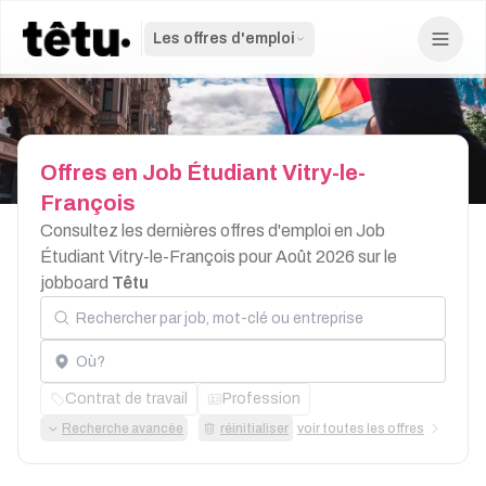
Les offres d'emploi
Offres
en
Job
Étudiant
Vitry-le-
François
Consultez les dernières offres d'emploi en Job
Étudiant Vitry-le-François pour Août 2026 sur le
jobboard
Têtu
Rechercher par job, mot-clé ou entreprise
Localisation
Contrat de travail
Profession
Recherche avancée
réinitialiser
voir toutes les offres