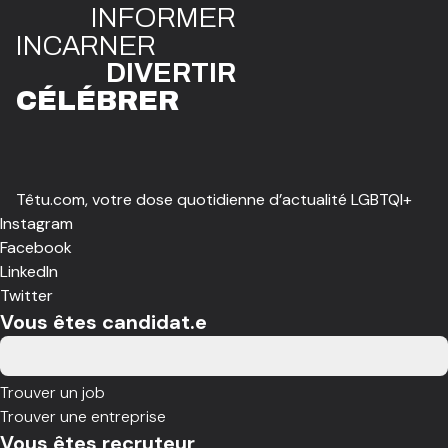
INFO
R
ME
R
I
N
CAR
N
ER
DIVE
R
TIR
CÉLÉBR
E
R
Têtu.com, votre dose quotidienne d’actualité LGBTQI+
Instagram
Facebook
LinkedIn
Twitter
Vous êtes candidat.e
Trouver un job
Trouver une entreprise
Vous êtes recruteur