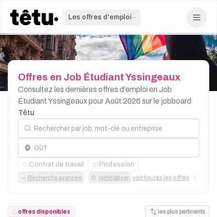
Les offres d'emploi
Offres
en
Job
Étudiant
Yssingeaux
Consultez les dernières offres d'emploi en Job
Étudiant Yssingeaux pour Août 2026 sur le jobboard
Têtu
Rechercher par job, mot-clé ou entreprise
Localisation
Contrat de travail
Profession
Recherche avancée
réinitialiser
voir toutes les offres
offres disponibles
les plus pertinents