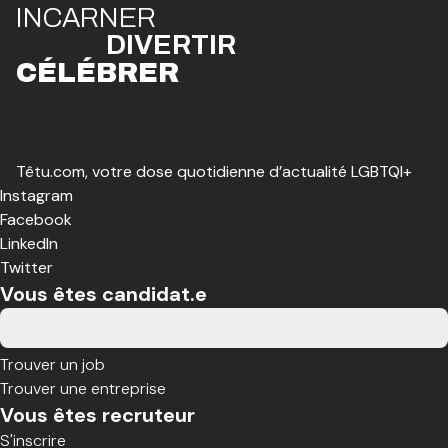
I
N
CAR
N
ER
DIVE
R
TIR
CÉLÉBR
E
R
Têtu.com, votre dose quotidienne d’actualité LGBTQI+
Instagram
Facebook
LinkedIn
Twitter
Vous êtes candidat.e
Trouver un job
Trouver une entreprise
Vous êtes recruteur
S'inscrire