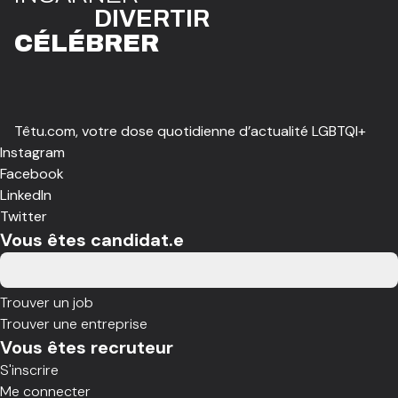
DIVE
R
TIR
CÉLÉBR
E
R
Têtu.com, votre dose quotidienne d’actualité LGBTQI+
Instagram
Facebook
LinkedIn
Twitter
Vous êtes candidat.e
Trouver un job
Trouver une entreprise
Vous êtes recruteur
S'inscrire
Me connecter