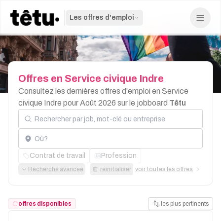
Les offres d'emploi
Offres
en
Service
civique
Indre
Consultez les dernières offres d'emploi en Service
civique Indre pour Août 2026 sur le jobboard
Têtu
Rechercher par job, mot-clé ou entreprise
Localisation
Contrat de travail
Profession
Recherche avancée
réinitialiser
voir toutes les offres
offres disponibles
les plus pertinents