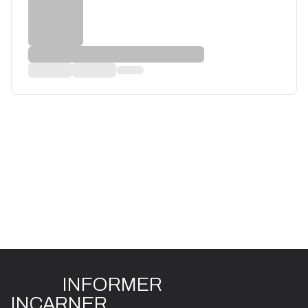
INFO
R
ME
R
I
N
CAR
N
ER