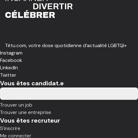
DIVE
R
TIR
CÉLÉBR
E
R
Têtu.com, votre dose quotidienne d’actualité LGBTQI+
Instagram
Facebook
LinkedIn
Twitter
Vous êtes candidat.e
Trouver un job
Trouver une entreprise
Vous êtes recruteur
S'inscrire
Me connecter