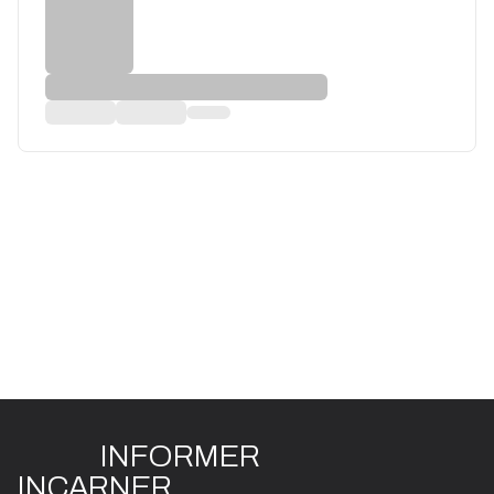
INFO
R
ME
R
I
N
CAR
N
ER