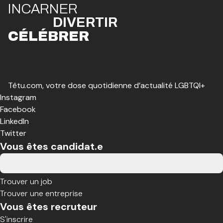
I
N
CAR
N
ER
DIVE
R
TIR
CÉLÉBR
E
R
Têtu.com, votre dose quotidienne d’actualité LGBTQI+
Instagram
Facebook
LinkedIn
Twitter
Vous êtes candidat.e
Trouver un job
Trouver une entreprise
Vous êtes recruteur
S'inscrire