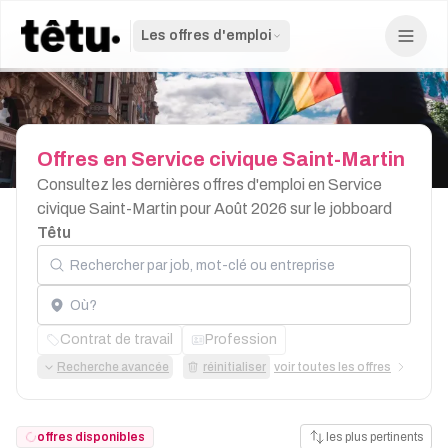
Les offres d'emploi
Offres
en
Service
civique
Saint-Martin
Consultez les dernières offres d'emploi en Service
civique Saint-Martin pour Août 2026 sur le jobboard
Têtu
Rechercher par job, mot-clé ou entreprise
Localisation
Contrat de travail
Profession
Recherche avancée
réinitialiser
voir toutes les offres
offres disponibles
les plus pertinents