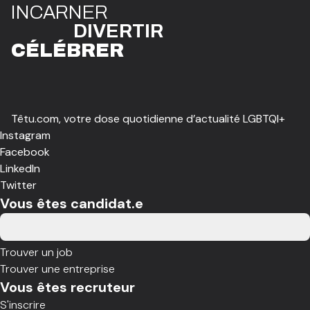
I
N
CAR
N
ER
DIVE
R
TIR
CÉLÉBR
E
R
Têtu.com, votre dose quotidienne d’actualité LGBTQI+
Instagram
Facebook
LinkedIn
Twitter
Vous êtes candidat.e
Trouver un job
Trouver une entreprise
Vous êtes recruteur
S'inscrire