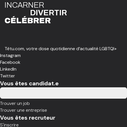
I
N
CAR
N
ER
DIVE
R
TIR
CÉLÉBR
E
R
Têtu.com, votre dose quotidienne d’actualité LGBTQI+
Instagram
Facebook
LinkedIn
Twitter
Vous êtes candidat.e
Trouver un job
Trouver une entreprise
Vous êtes recruteur
S'inscrire