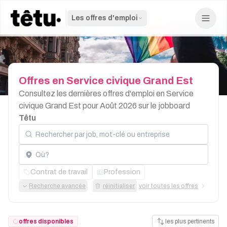
Les offres d'emploi
Offres
en
Service
civique
Grand
Est
Consultez les dernières offres d'emploi en Service
civique Grand Est pour Août 2026 sur le jobboard
Têtu
Rechercher par job, mot-clé ou entreprise
Localisation
Contrat de travail
Profession
Recherche avancée
réinitialiser
voir toutes les offres
offres disponibles
les plus pertinents