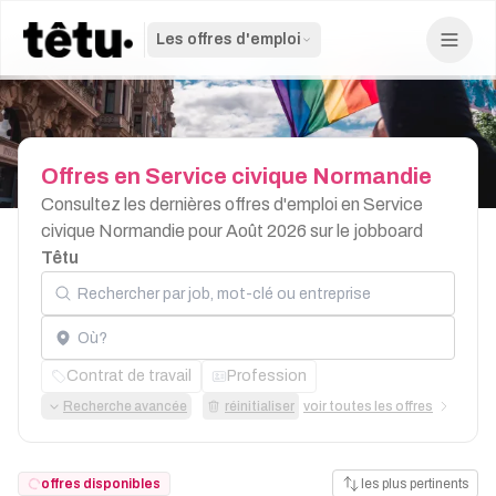
Les offres d'emploi
Offres
en
Service
civique
Normandie
Consultez les dernières offres d'emploi en Service
civique Normandie pour Août 2026 sur le jobboard
Têtu
Rechercher par job, mot-clé ou entreprise
Localisation
Contrat de travail
Profession
Recherche avancée
réinitialiser
voir toutes les offres
offres disponibles
les plus pertinents