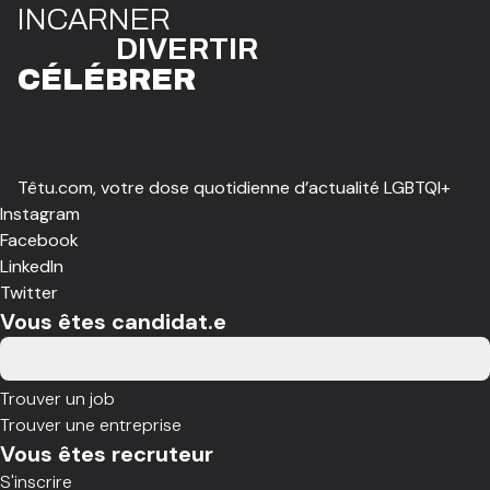
I
N
CAR
N
ER
DIVE
R
TIR
CÉLÉBR
E
R
Têtu.com, votre dose quotidienne d’actualité LGBTQI+
Instagram
Facebook
LinkedIn
Twitter
Vous êtes candidat.e
Trouver un job
Trouver une entreprise
Vous êtes recruteur
S'inscrire