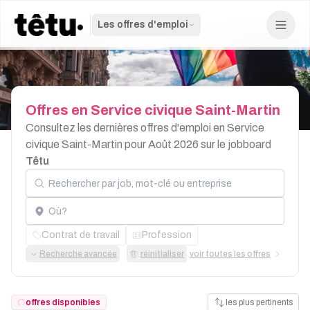
Les offres d'emploi
Offres
en
Service
civique
Saint-Martin
Consultez les dernières offres d'emploi en Service
civique Saint-Martin pour Août 2026 sur le jobboard
Têtu
Rechercher par job, mot-clé ou entreprise
Localisation
Contrat de travail
Profession
Recherche avancée
réinitialiser
voir toutes les offres
offres disponibles
les plus pertinents