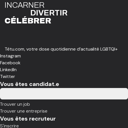
I
N
CAR
N
ER
DIVE
R
TIR
CÉLÉBR
E
R
Têtu.com, votre dose quotidienne d’actualité LGBTQI+
Instagram
Facebook
LinkedIn
Twitter
Vous êtes candidat.e
Trouver un job
Trouver une entreprise
Vous êtes recruteur
S'inscrire