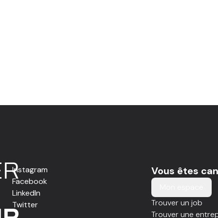
E
R
Instagram
Vous êtes can
Facebook
Mon espace
LinkedIn
Trouver un job
Twitter
IR
Trouver une entrep