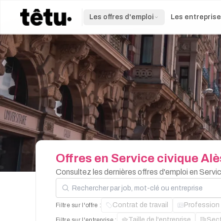
Les offres d'emploi
Les entrepris
Offres
en
Service
civique
Alè
Consultez les dernières offres d'emploi en Servi
Rechercher par job, mot-clé ou entreprise
Contrat de travail
Profession
Filtre sur l'offre :
Taille de l'entreprise
Sec
Filtre sur l'entreprise :