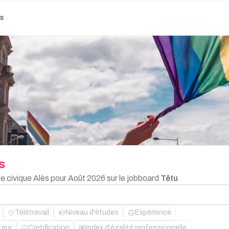
es
s
ce civique Alès pour Août 2026 sur le jobboard
Têtu
Télétravail
Niveau d'études
Expérience
teur
Certification
Index d'égalité professionnelle