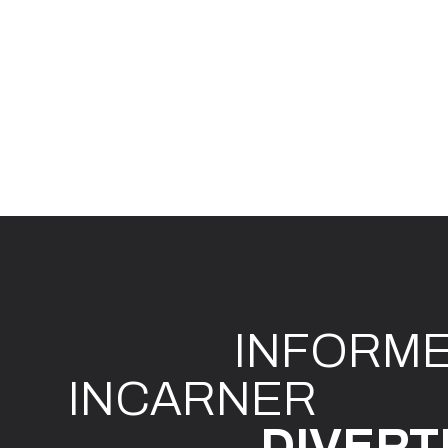
INFO
R
M
I
N
CAR
N
ER
DIVE
R
T