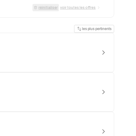
réinitialiser
voir toutes les offres
les plus pertinents