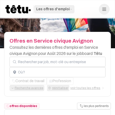
Les offres d'emploi
Offres
en
Service
civique
Avignon
Consultez les dernières offres d'emploi en Service
civique Avignon pour Août 2026 sur le jobboard
Têtu
Rechercher par job, mot-clé ou entreprise
Localisation
Contrat de travail
Profession
Recherche avancée
réinitialiser
voir toutes les offres
offres disponibles
les plus pertinents