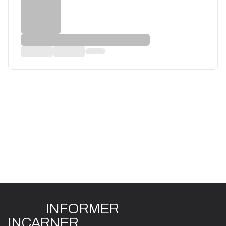
INFO
R
ME
R
I
N
CAR
N
ER