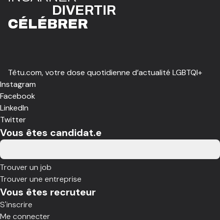
DIVE
R
TIR
CÉLÉBR
E
R
Têtu.com, votre dose quotidienne d’actualité LGBTQI+
Instagram
Facebook
LinkedIn
Twitter
Vous êtes candidat.e
Trouver un job
Trouver une entreprise
Vous êtes recruteur
S'inscrire
Me connecter