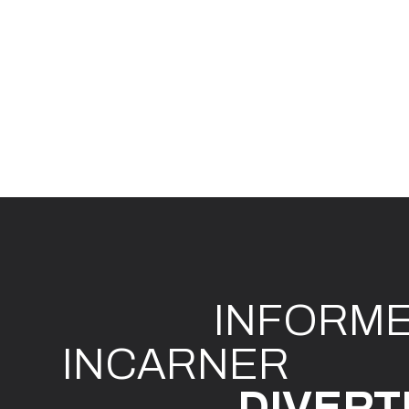
INFO
R
M
I
N
CAR
N
ER
DIVE
R
T