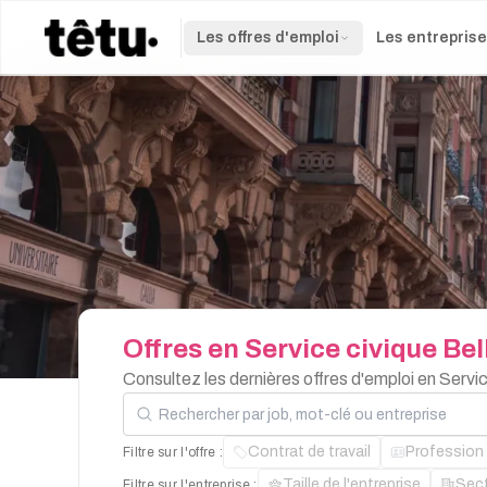
Les offres d'emploi
Les entrepris
Offres
en
Service
civique
Bel
Consultez les dernières offres d'emploi en Servi
Rechercher par job, mot-clé ou entreprise
Contrat de travail
Profession
Filtre sur l'offre :
Taille de l'entreprise
Sec
Filtre sur l'entreprise :