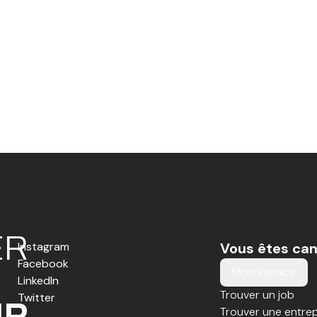
E
R
Instagram
Vous êtes can
Facebook
Mon espace
LinkedIn
Trouver un job
Twitter
IR
Trouver une entrep