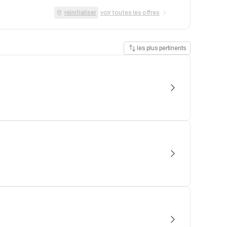
réinitialiser
voir toutes les offres
les plus pertinents