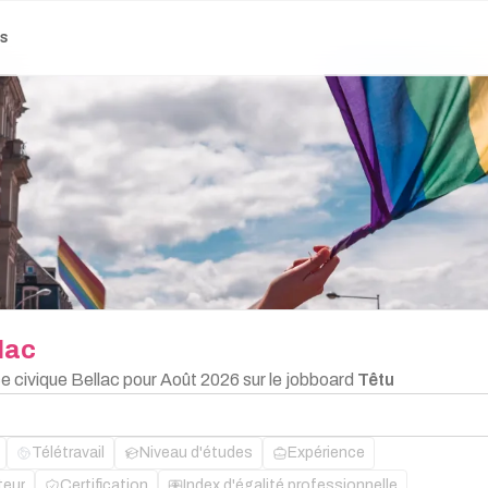
es
lac
ce civique Bellac pour Août 2026 sur le jobboard
Têtu
Télétravail
Niveau d'études
Expérience
teur
Certification
Index d'égalité professionnelle