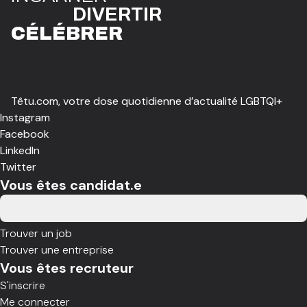
DIVE
R
TIR
CÉLÉBR
E
R
Têtu.com, votre dose quotidienne d’actualité LGBTQI+
Instagram
Facebook
LinkedIn
Twitter
Vous êtes candidat.e
Trouver un job
Trouver une entreprise
Vous êtes recruteur
S'inscrire
Me connecter