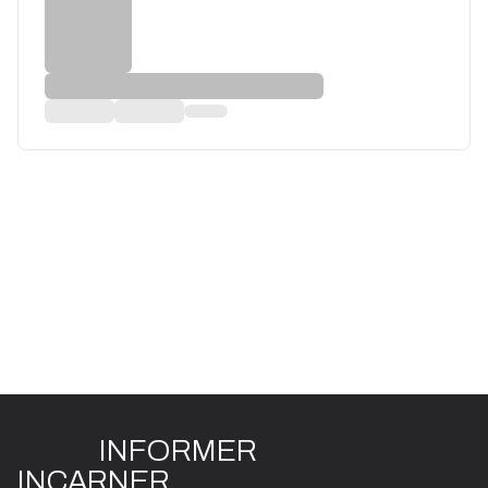
INFO
R
ME
R
I
N
CAR
N
ER