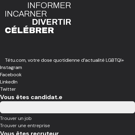
INFO
R
ME
R
I
N
CAR
N
ER
DIVE
R
TIR
CÉLÉBR
E
R
Têtu.com, votre dose quotidienne d’actualité LGBTQI+
Instagram
Facebook
LinkedIn
Twitter
Vous êtes candidat.e
Trouver un job
Trouver une entreprise
Vous êtes recruteur