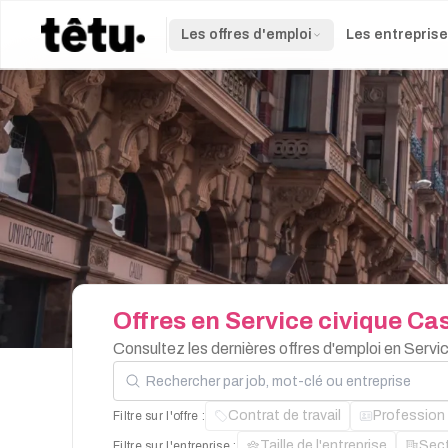
Les offres d'emploi
Les entrepris
Offres
en
Service
civique
Cas
Consultez les dernières offres d'emploi en Servi
Rechercher par job, mot-clé ou entreprise
Contrat de travail
Profession
Filtre sur l'offre :
Taille de l'entreprise
Sec
Filtre sur l'entreprise :