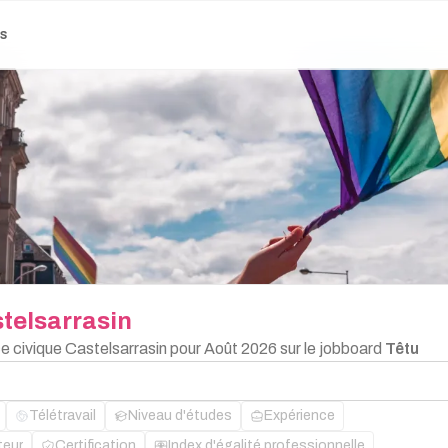
es
telsarrasin
ce civique Castelsarrasin pour Août 2026 sur le jobboard
Têtu
Télétravail
Niveau d'études
Expérience
teur
Certification
Index d'égalité professionnelle