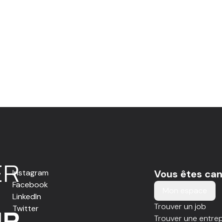
E
R
Instagram
Vous êtes can
Facebook
Mon espace
LinkedIn
Trouver un job
Twitter
IR
Trouver une entrep