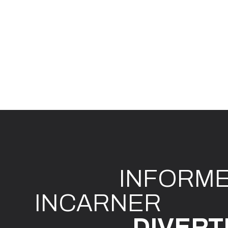
INFO
R
M
I
N
CAR
N
ER
DIVE
R
T