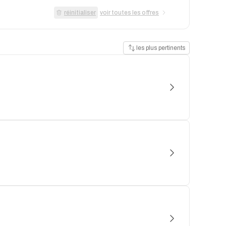
réinitialiser
voir toutes les offres
les plus pertinents