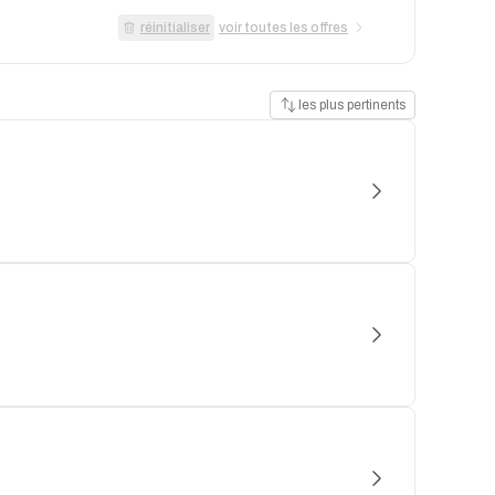
réinitialiser
voir toutes les offres
les plus pertinents