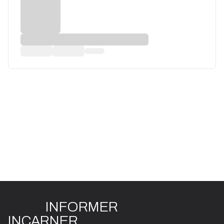
INFO
R
ME
R
I
N
CAR
N
ER