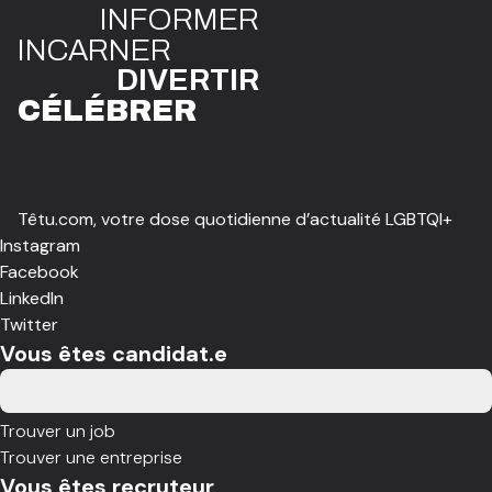
INFO
R
ME
R
I
N
CAR
N
ER
DIVE
R
TIR
CÉLÉBR
E
R
Têtu.com, votre dose quotidienne d’actualité LGBTQI+
Instagram
Facebook
LinkedIn
Twitter
Vous êtes candidat.e
Trouver un job
Trouver une entreprise
Vous êtes recruteur