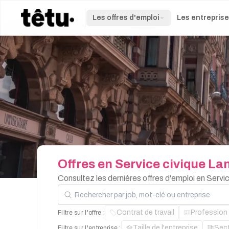
Les offres d'emploi
Les entrepris
Offres
en
Service
civique
La
Consultez les dernières offres d'emploi en Serv
Rechercher par job, mot-clé ou entreprise
Contrat de travail
Profession
Filtre sur l'offre :
Taille de l'entreprise
Sec
Filtre sur l'entreprise :