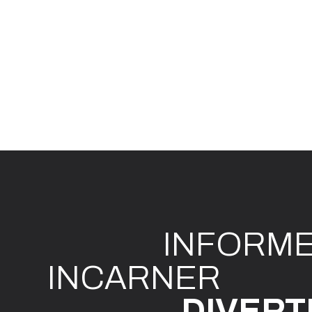
INFO
R
M
I
N
CAR
N
ER
DIVE
R
T