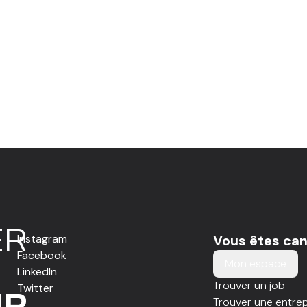
E
R
Instagram
Vous êtes can
Facebook
Mon espace
LinkedIn
Trouver un job
Twitter
IR
Trouver une entrep