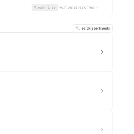
réinitialiser
voir toutes les offres
les plus pertinents