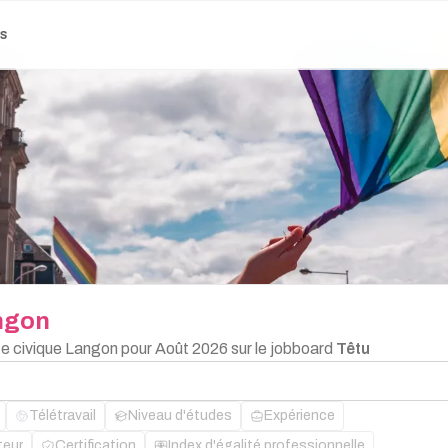
es
ngon
ice civique Langon pour Août 2026 sur le jobboard
Têtu
Télétravail
Niveau d'études
Expérience
teur
Certification
Index d'égalité professionnelle