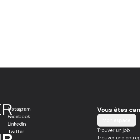
E
R
Instagram
Vous êtes can
Facebook
Mon espace
LinkedIn
Trouver un job
Twitter
IR
Trouver une entrep