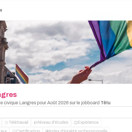
es
ngres
ce civique Langres pour Août 2026 sur le jobboard
Têtu
Télétravail
Niveau d'études
Expérience
teur
Certification
Index d'égalité professionnelle