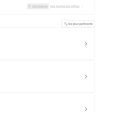
réinitialiser
voir toutes les offres
les plus pertinents