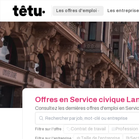
Les offres d'emploi
Les entrepris
Offres
en
Service
civique
La
Consultez les dernières offres d'emploi en Servi
Rechercher par job, mot-clé ou entreprise
Contrat de travail
Profession
Filtre sur l'offre :
Taille de l'entreprise
Sec
Filtre sur l'entreprise :