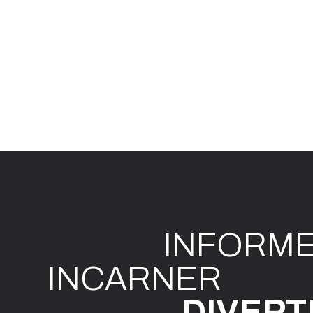
INFO
R
M
I
N
CAR
N
ER
DIVE
R
T