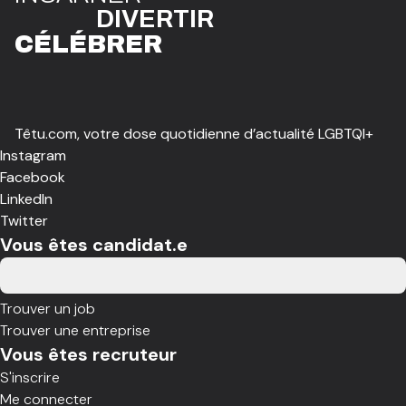
DIVE
R
TIR
CÉLÉBR
E
R
Têtu.com, votre dose quotidienne d’actualité LGBTQI+
Instagram
Facebook
LinkedIn
Twitter
Vous êtes candidat.e
Trouver un job
Trouver une entreprise
Vous êtes recruteur
S'inscrire
Me connecter