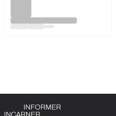
INFO
R
ME
R
I
N
CAR
N
ER