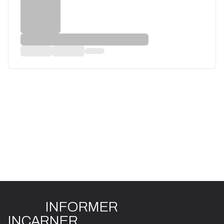
INFO
R
ME
R
I
N
CAR
N
ER