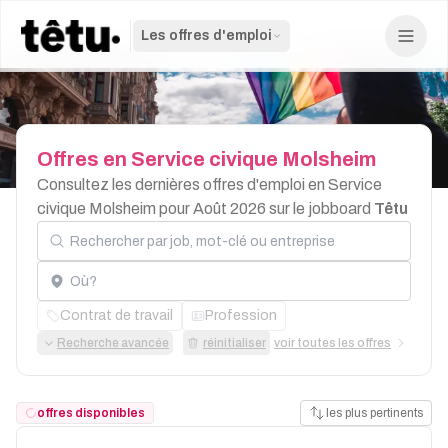
Les offres d'emploi
Offres
en
Service
civique
Molsheim
Consultez les dernières offres d'emploi en Service
civique Molsheim pour Août 2026 sur le jobboard
Têtu
Rechercher par job, mot-clé ou entreprise
Localisation
Contrat de travail
Profession
Recherche avancée
réinitialiser
voir toutes les offres
offres disponibles
les plus pertinents