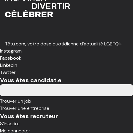
DIVE
R
TIR
CÉLÉBR
E
R
Têtu.com, votre dose quotidienne d’actualité LGBTQI+
Instagram
Facebook
LinkedIn
Twitter
Vous êtes candidat.e
Trouver un job
Trouver une entreprise
Vous êtes recruteur
S'inscrire
Me connecter