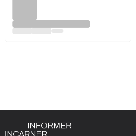
INFO
R
ME
R
I
N
CAR
N
ER