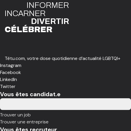
INFO
R
ME
R
I
N
CAR
N
ER
DIVE
R
TIR
CÉLÉBR
E
R
Têtu.com, votre dose quotidienne d’actualité LGBTQI+
Instagram
Facebook
LinkedIn
Twitter
Vous êtes candidat.e
Trouver un job
Trouver une entreprise
Vous êtes recruteur