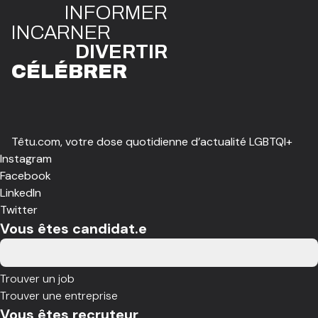
INFO
R
ME
R
I
N
CAR
N
ER
DIVE
R
TIR
CÉLÉBR
E
R
Têtu.com, votre dose quotidienne d’actualité LGBTQI+
Instagram
Facebook
LinkedIn
Twitter
Vous êtes candidat.e
Trouver un job
Trouver une entreprise
Vous êtes recruteur