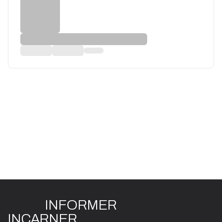
INFO
R
ME
R
I
N
CAR
N
ER