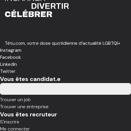
DIVE
R
TIR
CÉLÉBR
E
R
Têtu.com, votre dose quotidienne d’actualité LGBTQI+
Instagram
Facebook
LinkedIn
Twitter
Vous êtes candidat.e
Trouver un job
Trouver une entreprise
Vous êtes recruteur
S'inscrire
Me connecter