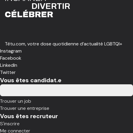
DIVE
R
TIR
CÉLÉBR
E
R
Têtu.com, votre dose quotidienne d’actualité LGBTQI+
Instagram
Facebook
LinkedIn
Twitter
Vous êtes candidat.e
Trouver un job
Trouver une entreprise
Vous êtes recruteur
S'inscrire
Me connecter