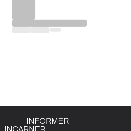
INFO
R
ME
R
I
N
CAR
N
ER