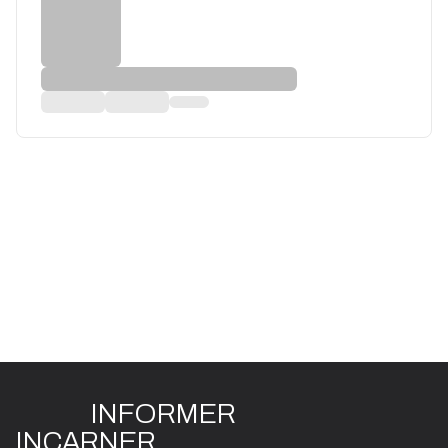
INFO
R
ME
R
I
N
CAR
N
ER