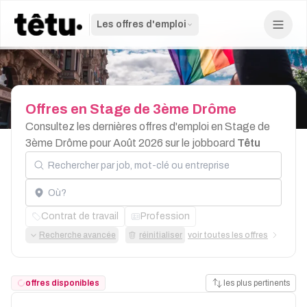
Les offres d'emploi
Offres
en
Stage
de
3ème
Drôme
Consultez les dernières offres d'emploi en Stage de
3ème Drôme pour Août 2026 sur le jobboard
Têtu
Rechercher par job, mot-clé ou entreprise
Localisation
Contrat de travail
Profession
Recherche avancée
réinitialiser
voir toutes les offres
offres disponibles
les plus pertinents