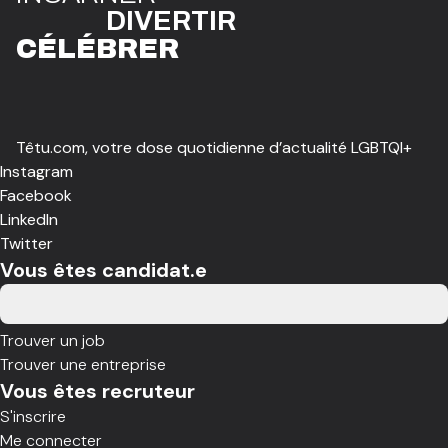
DIVE
R
TIR
CÉLÉBR
E
R
Têtu.com, votre dose quotidienne d’actualité LGBTQI+
Instagram
Facebook
LinkedIn
Twitter
Vous êtes candidat.e
Trouver un job
Trouver une entreprise
Vous êtes recruteur
S'inscrire
Me connecter