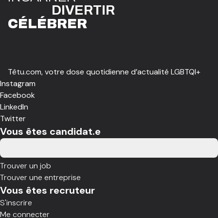
DIVE
R
TIR
CÉLÉBR
E
R
Têtu.com, votre dose quotidienne d’actualité LGBTQI+
Instagram
Facebook
LinkedIn
Twitter
Vous êtes candidat.e
Trouver un job
Trouver une entreprise
Vous êtes recruteur
S'inscrire
Me connecter