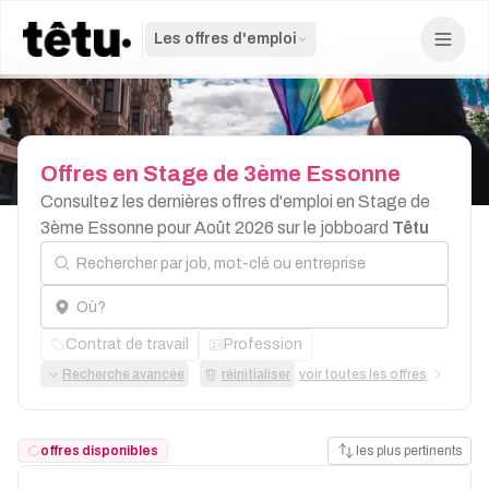
Les offres d'emploi
Offres
en
Stage
de
3ème
Essonne
Consultez les dernières offres d'emploi en Stage de
3ème Essonne pour Août 2026 sur le jobboard
Têtu
Rechercher par job, mot-clé ou entreprise
Localisation
Contrat de travail
Profession
Recherche avancée
réinitialiser
voir toutes les offres
offres disponibles
les plus pertinents