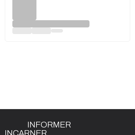
INFO
R
ME
R
I
N
CAR
N
ER