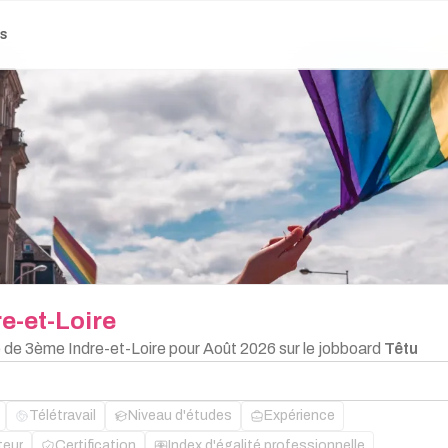
es
re-et-Loire
e de 3ème Indre-et-Loire pour Août 2026 sur le jobboard
Têtu
Télétravail
Niveau d'études
Expérience
teur
Certification
Index d'égalité professionnelle