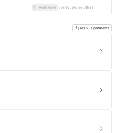
réinitialiser
voir toutes les offres
les plus pertinents