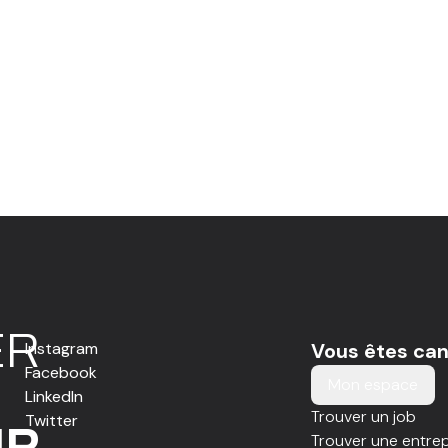
E
R
Instagram
Vous êtes can
Facebook
Mon espace
LinkedIn
Trouver un job
Twitter
IR
Trouver une entrep