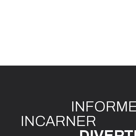
INFO
R
M
I
N
CAR
N
ER
DIVE
R
T