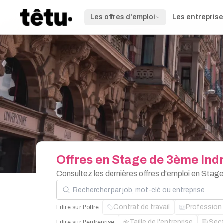
Les offres d'emploi
Les entrepris
Offres
en
Stage
de
3ème
Ind
Consultez les dernières offres d'emploi en Stag
Rechercher par job, mot-clé ou entreprise
Contrat de travail
Profession
Filtre sur l'offre :
Taille de l'entreprise
Sec
Filtre sur l'entreprise :