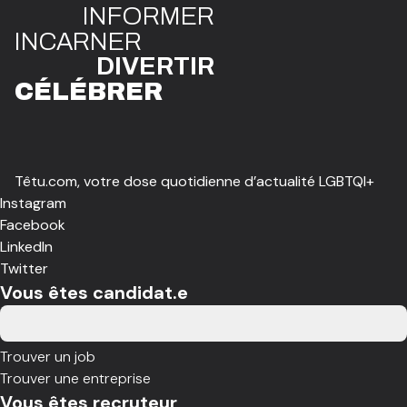
INFO
R
ME
R
I
N
CAR
N
ER
DIVE
R
TIR
CÉLÉBR
E
R
Têtu.com, votre dose quotidienne d’actualité LGBTQI+
Instagram
Facebook
LinkedIn
Twitter
Vous êtes candidat.e
Trouver un job
Trouver une entreprise
Vous êtes recruteur