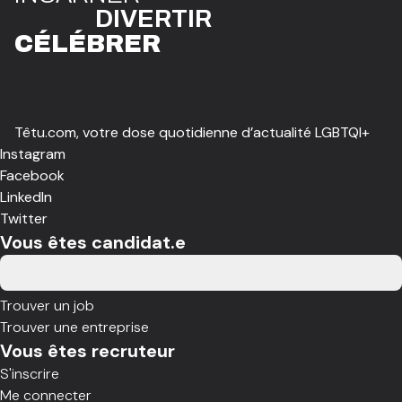
DIVE
R
TIR
CÉLÉBR
E
R
Têtu.com, votre dose quotidienne d’actualité LGBTQI+
Instagram
Facebook
LinkedIn
Twitter
Vous êtes candidat.e
Trouver un job
Trouver une entreprise
Vous êtes recruteur
S'inscrire
Me connecter