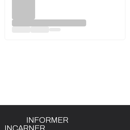
INFO
R
ME
R
I
N
CAR
N
ER