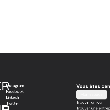
E
R
Instagram
Vous êtes can
Facebook
Mon espace
LinkedIn
Trouver un job
Twitter
IR
Trouver une entrep