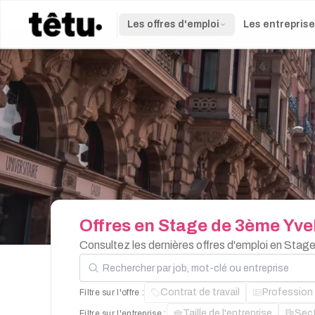
Les offres d'emploi
Les entrepris
Offres
en
Stage
de
3ème
Yve
Consultez les dernières offres d'emploi en Stag
Rechercher par job, mot-clé ou entreprise
Contrat de travail
Profession
Filtre sur l'offre :
Taille de l'entreprise
Sec
Filtre sur l'entreprise :