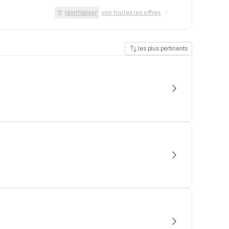
réinitialiser
voir toutes les offres
les plus pertinents