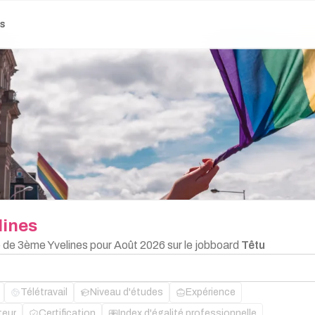
es
lines
e de 3ème Yvelines pour Août 2026 sur le jobboard
Têtu
Télétravail
Niveau d'études
Expérience
teur
Certification
Index d'égalité professionnelle