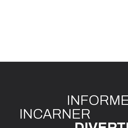
INFO
R
M
I
N
CAR
N
ER
DIVE
R
T