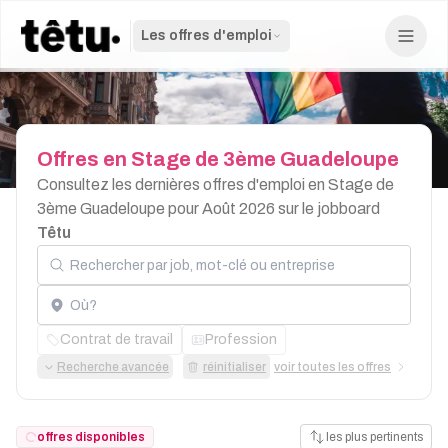
Les offres d'emploi
Offres
en
Stage
de
3ème
Guadeloupe
Consultez les dernières offres d'emploi en Stage de
3ème Guadeloupe pour Août 2026 sur le jobboard
Têtu
Rechercher par job, mot-clé ou entreprise
Localisation
Contrat de travail
Profession
Recherche avancée
réinitialiser
voir toutes les offres
offres disponibles
les plus pertinents