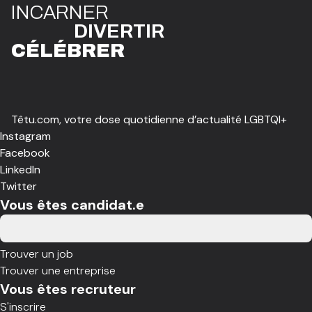
I
N
CAR
N
ER
DIVE
R
TIR
CÉLÉBR
E
R
Têtu.com, votre dose quotidienne d’actualité LGBTQI+
Instagram
Facebook
LinkedIn
Twitter
Vous êtes candidat.e
Trouver un job
Trouver une entreprise
Vous êtes recruteur
S'inscrire