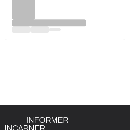
INFO
R
ME
R
I
N
CAR
N
ER