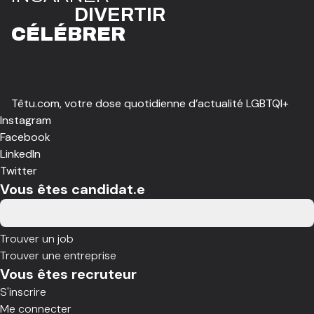
DIVE
R
TIR
CÉLÉBR
E
R
Têtu.com, votre dose quotidienne d’actualité LGBTQI+
Instagram
Facebook
LinkedIn
Twitter
Vous êtes candidat.e
Trouver un job
Trouver une entreprise
Vous êtes recruteur
S'inscrire
Me connecter