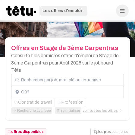
Les offres d'emploi
Offres
en
Stage
de
3ème
Carpentras
Consultez les dernières offres d'emploi en Stage de
3ème Carpentras pour Août 2026 sur le jobboard
Têtu
Rechercher par job, mot-clé ou entreprise
Localisation
Contrat de travail
Profession
Recherche avancée
réinitialiser
voir toutes les offres
offres disponibles
les plus pertinents