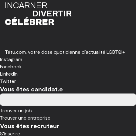
I
N
CAR
N
ER
DIVE
R
TIR
CÉLÉBR
E
R
Têtu.com, votre dose quotidienne d’actualité LGBTQI+
Instagram
Facebook
LinkedIn
Twitter
Vous êtes candidat.e
Trouver un job
Trouver une entreprise
Vous êtes recruteur
S'inscrire