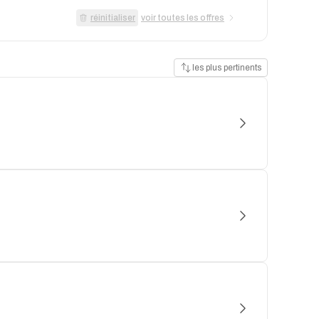
réinitialiser
voir toutes les offres
les plus pertinents