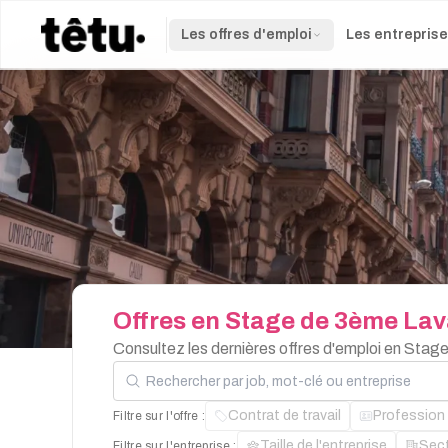
Les offres d'emploi
Les entrepris
Offres
en
Stage
de
3ème
Lav
Consultez les dernières offres d'emploi en Stag
Rechercher par job, mot-clé ou entreprise
Contrat de travail
Profession
Filtre sur l'offre :
Taille de l'entreprise
Sec
Filtre sur l'entreprise :