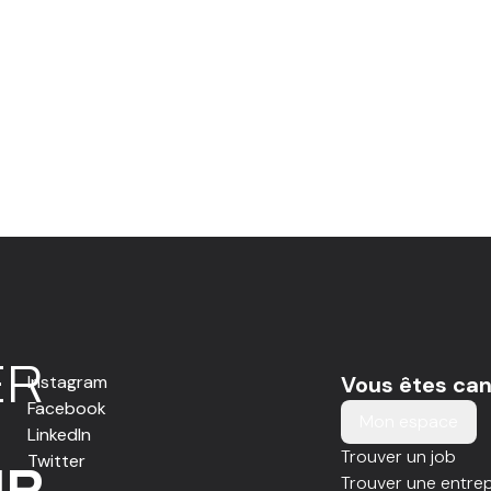
E
R
Instagram
Vous êtes can
Facebook
Mon espace
LinkedIn
Trouver un job
Twitter
IR
Trouver une entrep