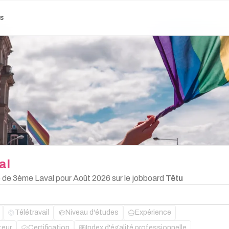
es
al
e de 3ème Laval pour Août 2026 sur le jobboard
Têtu
Télétravail
Niveau d'études
Expérience
teur
Certification
Index d'égalité professionnelle