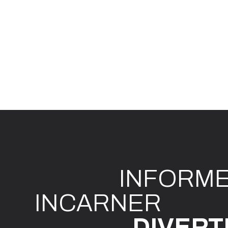
INFO
R
M
I
N
CAR
N
ER
DIVE
R
T