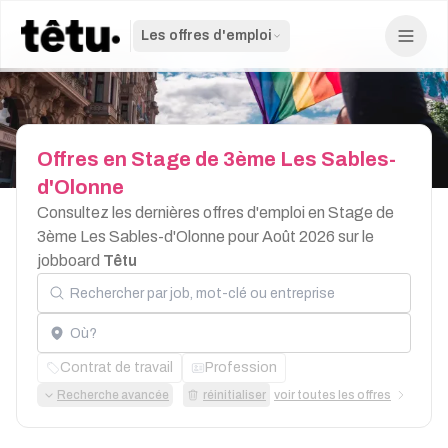
Les offres d'emploi
Offres
en
Stage
de
3ème
Les
Sables-
d'Olonne
Consultez les dernières offres d'emploi en Stage de
3ème Les Sables-d'Olonne pour Août 2026 sur le
jobboard
Têtu
Rechercher par job, mot-clé ou entreprise
Localisation
Contrat de travail
Profession
Recherche avancée
réinitialiser
voir toutes les offres