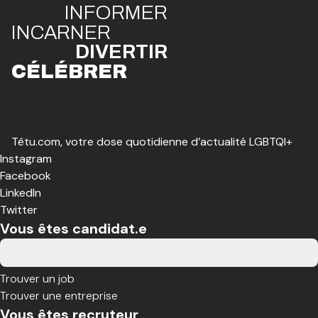
INFO
R
ME
R
I
N
CAR
N
ER
DIVE
R
TIR
CÉLÉBR
E
R
Têtu.com, votre dose quotidienne d’actualité LGBTQI+
Instagram
Facebook
LinkedIn
Twitter
Vous êtes candidat.e
Trouver un job
Trouver une entreprise
Vous êtes recruteur