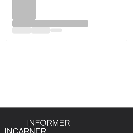
INFO
R
ME
R
I
N
CAR
N
ER