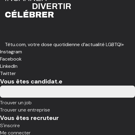
DIVE
R
TIR
CÉLÉBR
E
R
Têtu.com, votre dose quotidienne d’actualité LGBTQI+
Instagram
Facebook
LinkedIn
Twitter
Vous êtes candidat.e
Trouver un job
Trouver une entreprise
Vous êtes recruteur
S'inscrire
Me connecter