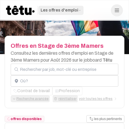
Les offres d'emploi
Offres
en
Stage
de
3ème
Mamers
Consultez les dernières offres d'emploi en Stage de
3ème Mamers pour Août 2026 sur le jobboard
Têtu
Rechercher par job, mot-clé ou entreprise
Localisation
Contrat de travail
Profession
Recherche avancée
réinitialiser
voir toutes les offres
offres disponibles
les plus pertinents